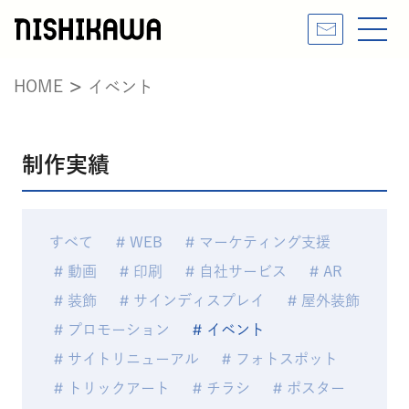
HOME
イベント
制作実績
すべて
WEB
マーケティング支援
動画
印刷
自社サービス
AR
装飾
サインディスプレイ
屋外装飾
プロモーション
イベント
サイトリニューアル
フォトスポット
トリックアート
チラシ
ポスター