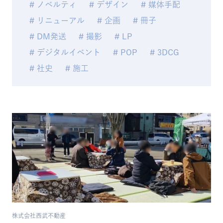
ノベルティ
デザイン
媒体手配
リニューアル
企画
冊子
DM発送
撮影
LP
デジタルイベント
POP
3DCG
社史
施工
株式会社西武不動産