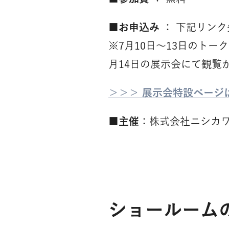
■お申込み
： 下記リン
※7月10日〜13日のト
月14日の展示会にて観覧
＞＞＞ 展示会特設ページ
■主催
：株式会社ニシカ
ショールーム